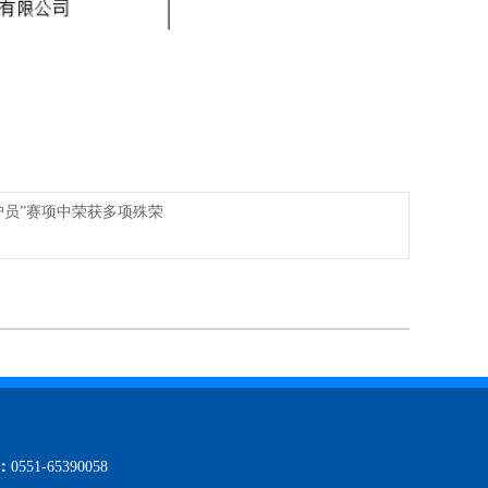
员”赛项中荣获多项殊荣
：
0551-65390058